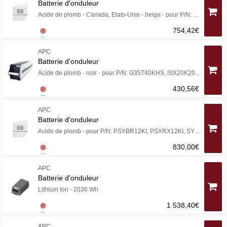
Batterie d'onduleur
Acide de plomb - Canada, Etats-Unis - beige - pour P/N: PSXBR6KT, SYH2K6RMT-TF3, SYH4K6RMT-TF3, SYH6K6RMT-TF3, SYRMXR4B4IA, SYRMXR4I
754,42€
APC
Batterie d'onduleur
Acide de plomb - noir - pour P/N: G35T40KHS, ISX20K20H, SUVTRTF20KB5F, SY20K80H, SYCF40KH, SYCF80KH, SYSW40KH, SYSW80KH
430,56€
APC
Batterie d'onduleur
Acide de plomb - pour P/N: PSXBR12KI, PSXRX12KI, SYP12K12RMT-2TF2, SYP12K12RMT-2TF3, SYP8K12RMT-2TF3, SYPF12KT
830,00€
APC
Batterie d'onduleur
Lithium Ion - 2036 Wh
1 538,40€
APC