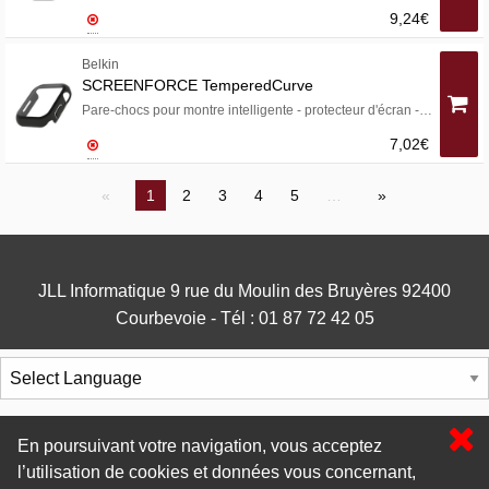
9,24€
Belkin
SCREENFORCE TemperedCurve
Pare-chocs pour montre intelligente - protecteur d'écran - polycarbonate, verre trempé (9H) - noir - pour Apple Watch (44 mm, 45 mm)
7,02€
1
2
3
4
5
…
JLL Informatique 9 rue du Moulin des Bruyères 92400
Courbevoie - Tél : 01 87 72 42 05
Powered by
Translate
En poursuivant votre navigation, vous acceptez
l’utilisation de cookies et données vous concernant,