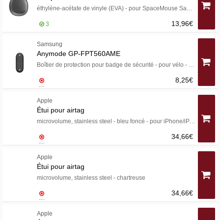
éthylène-acétate de vinyle (EVA) - pour SpaceMouse Sans fil
13,96€
3
Samsung
Anymode GP-FPT560AME
Boîtier de protection pour badge de sécurité - pour vélo - polycarbonate - noir - pour Galaxy SmartTag2
8,25€
Apple
Étui pour airtag
microvolume, stainless steel - bleu foncé - pour iPhone/iPad/iPod
34,66€
Apple
Étui pour airtag
microvolume, stainless steel - chartreuse
34,66€
Apple