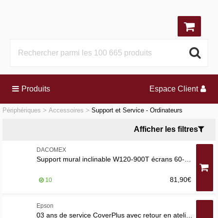
Produits
Espace Client
Périphériques
Accessoires
Support et Service - Ordinateurs
Afficher les filtres
DACOMEX
Support mural inclinable W120-900T écrans 60-120'' capacité de supporter jusqu'à 120 kg
81,90€
10
Epson
03 ans de service CoverPlus avec retour en atelier pour ET-4XXX/L6XXX