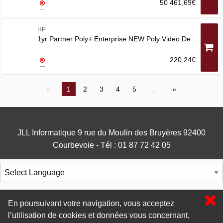
50 461,69€
HP
1yr Partner Poly+ Enterprise NEW Poly Video Devices catgeory E: Poly Studio X52 Poly Medium Room Kit Teams ZoomPrice per device See Serv Desc for TandCsAll devices in category must be covered
220,24€
1
2
3
4
5
…
JLL Informatique 9 rue du Moulin des Bruyères 92400
Courbevoie - Tél : 01 87 72 42 05
Powered by
Translate
En poursuivant votre navigation, vous acceptez
l’utilisation de cookies et données vous concernant,