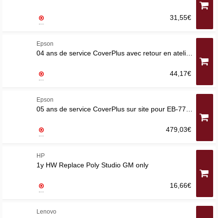
31,55€
Epson
04 ans de service CoverPlus avec retour en atelier pour ET-4XXX/L6XXX
44,17€
Epson
05 ans de service CoverPlus sur site pour EB-77X F/I/U
479,03€
HP
1y HW Replace Poly Studio GM only
16,66€
Lenovo