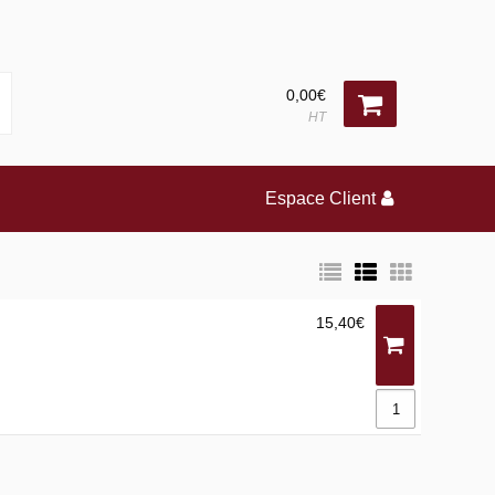
0,00€
HT
Espace Client
15,40€